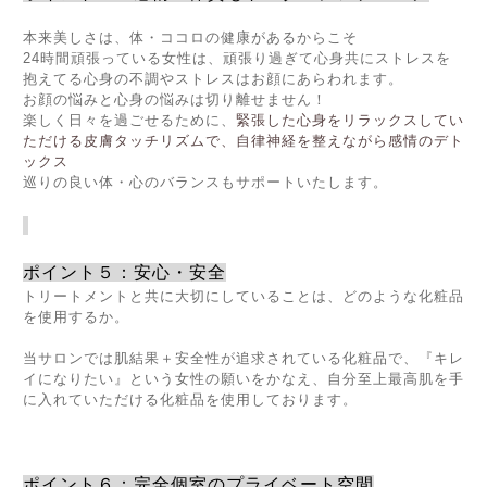
本来美しさは、体・ココロの健康があるからこそ
24時間頑張っている女性は、頑張り過ぎて心身共にストレスを
抱えてる心身の不調やストレスはお顔にあらわれます。
お顔の悩みと心身の悩みは切り離せません！
楽しく日々を過
ごせるために
、
緊張した心身をリラックスしてい
ただける皮膚タッチリズムで、自律神経を整えながら感情のデト
ックス
巡りの良い体・心のバランスもサポートいたします。
ポイント５：安心・安全
トリートメントと共に大切にしていることは、どのような化粧品
を使用するか。
当サロンでは肌結果＋安全性が追求されている化粧品で、『キレ
イになりたい』という女性の願いをかなえ、自分至上最高肌を手
に入れていただける化粧品を使用しております。
ポイント６：完全個室のプライベート空間