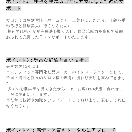
ポイント
2
年齢を重ねるごとに元気になるためのサ
ポート
サロンでは生活習慣・ホームケア・
三美容にこだわり、
年齢を重
ねるほど健康美人に導くなるために
施術では様々な補完療法を取り入れ、自己治癒力を高めて笑顔
あふれる
充実した日々をサポートいたします。
ポイント
3
：豊富な経験と高い技術力
美容業界
15
年以上
エステティック専門化粧品メーカーのインストラクターとして、
全国・海外と数々のサロン様の教育に携わり実績を重ねてきまし
た。
多
くのお肌結果を見てきたからこそ、
お客様の状態に合わせて
丁寧に施術いたします。
また常に技術や知識をアップデートしております。安心してお任
せください。
ポイント４：感情・体質もトータルにアプローチ